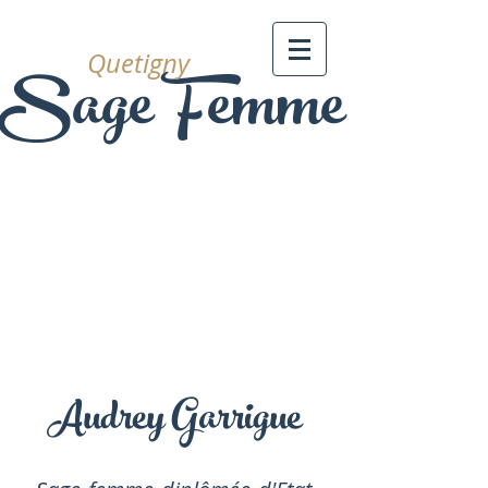
Sage Femme
Quetigny
Audrey Garrigue